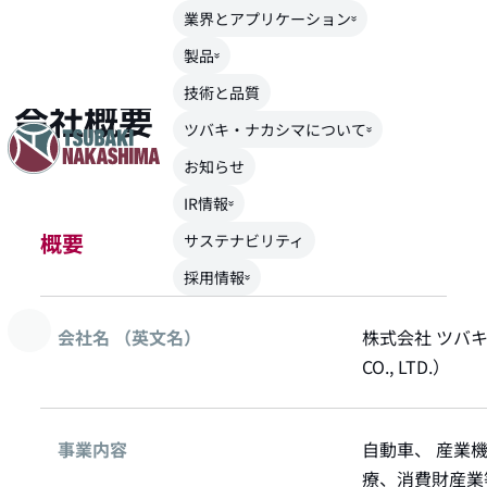
業界とアプリケーション
TOP
>
ツバキ・ナカシマについて
>
会社概要
製品
技術と品質
会社概要
ツバキ・ナカシマについて
お知らせ
IR情報
概要
サステナビリティ
採用情報
会社名 （英文名）
株式会社 ツバキ・
CO., LTD.）
事業内容
自動車、 産業
療、消費財産業