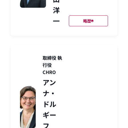
洋
一
略歴
取締役 執
行役
CHRO
アン
ナ・
ドル
ギー
フ