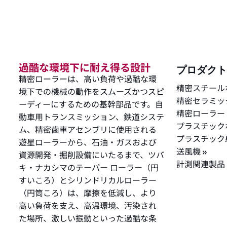
過酷な環境下に耐え得る設計
プロダク
精密ローラーは、高い負荷や過酷な環
精密スチール
境下での機械の動作をスムーズかつスピ
精密セラミッ
ーディーにするための基幹部品です。自
精密ローラ
動車用トランスミッション、鉄道システ
プラスチック
ム、精密歯車アセンブリに使用される
プラスチック
遊星ローラーから、石油・ガスおよび
送風機
資源開発・掘削設備にいたるまで、ツバ
計測関連製
キ・ナカシマのテーパー ローラー（円
すいころ）とシリンドリカルローラー
（円筒ころ）は、摩擦を低減し、より
高い負荷を支え、高温環境、汚染され
た場所、激しい振動といった過酷な条