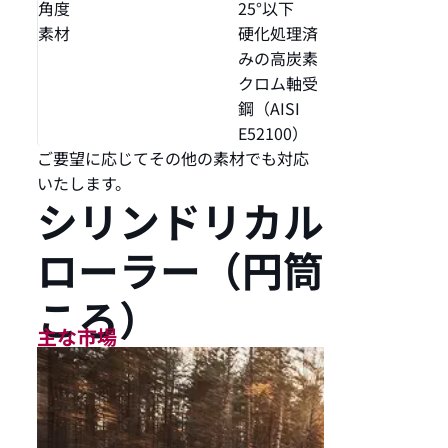
角度
25°以下
素材
硬化処理済
みの高炭素
クロム軸受
鋼（AISI
E52100）
ご要望に応じてその他の素材でも対応
いたします。
シリンドリカル
ローラー（円筒
ころ）
主な市場