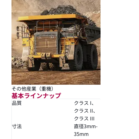
その他産業（重機）
基本ラインナップ
品質
クラス I、
クラス II、
クラス III
寸法
直径3mm-
35mm