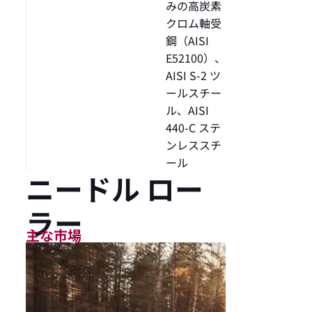
みの高炭素
クロム軸受
鋼（AISI
E52100）、
AISI S-2 ツ
ールスチー
ル、AISI
440-C ステ
ンレススチ
ール
ニードル ロー
ラー
主な市場