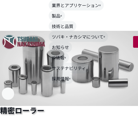
業界とアプリケーション
TOP
>
製品
>
精密ローラー
製品
技術と品質
ツバキ・ナカシマについて
お知らせ
IR情報
サステナビリティ
採用情報
精密ローラー