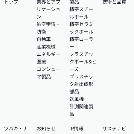
トップ
業界とアプ
製品
技術と品質
リケーショ
精密スチー
ン
ルボール
航空宇宙・
精密セラミ
防衛
ックボール
自動車
精密ローラ
産業機械
ー
エネルギー
プラスチッ
医療
クボール&ビ
コンシュー
ーズ
マ製品
プラスチッ
ク射出成形
部品
送風機
計測関連製
品
ツバキ・ナ
お知らせ
IR情報
サステナビ