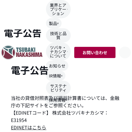
業界とア
プリケー
ション
TOP
>
IR情報
>
電子公告
製品
電子公告
技術と品
質
ツバキ・
ナカシマ
お問い合わせ
について
お知らせ
電子公告
IR情報
サステナ
ビリティ
当社の貸借対照表及び損益計算書については、金融
採用情報
庁の下記サイトをご参照ください。
【EDINETコード】 株式会社ツバキナカシマ：
E31954
EDINETはこちら