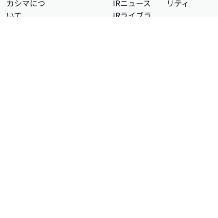
カシマにつ
IRニュース
リティ
いて
IRライブラ
パーパス・
リ
ビジョン
コーポレー
会社概要
トガバナン
事業拠点・
ス
ロケーショ
株式情報
ン
財務状況
当社の
IRカレンダ
YouTube公
ー
式チャンネ
電子公告
ル
個人投資家
LinkedIn
の皆様へ
ディスクロ
ージャーポ
リシー
免責事項
FAQ