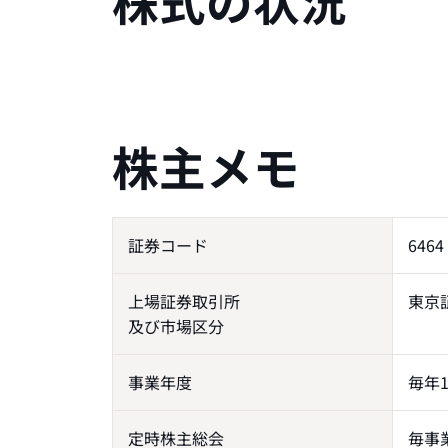
株式の状況
株主メモ
証券コード
6464
上場証券取引所
東京
及び市場区分
事業年度
毎年
定時株主総会
毎事