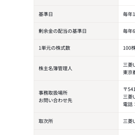
基準日
毎年1
剰余金の配当の基準日
毎年6
1単元の株式数
100
三菱
株主名簿管理人
東京
〒54
事務取扱場所
三菱
お問い合わせ先
電話：
取次所
三菱