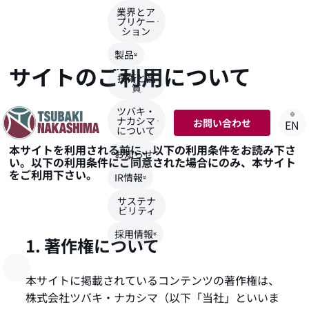
業界とア
プリケー
ション
TOP
>
サイトのご利用について
製品
サイトのご利用について
技術と品
質
ツバキ・
ナカシマ
お問い合わせ
EN
について
本サイトを利用される前に、以下の利用条件をお読み下さ
お知らせ
い。以下の利用条件にご同意された場合にのみ、本サイト
をご利用下さい。
IR情報
サステナ
ビリティ
採用情報
1. 著作権について
本サイトに掲載されているコンテンツの著作権は、
株式会社ツバキ・ナカシマ（以下「当社」といいま