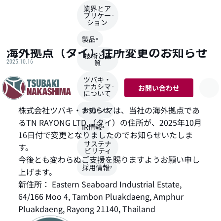
業界とア
プリケー
ション
TOP
>
NEWS
>
海外拠点（タイ）住所変更のお知らせ
製品
海外拠点（タイ）住所変更のお知らせ
技術と品
質
2025.10.16
ツバキ・
ナカシマ
お問い合わせ
について
株式会社ツバキ・ナカシマは、当社の海外拠点であ
お知らせ
るTN RAYONG LTD.（タイ）の住所が、2025年10月
IR情報
16日付で変更となりましたのでお知らせいたしま
サステナ
す。
ビリティ
今後とも変わらぬご支援を賜りますようお願い申し
採用情報
上げます。
新住所： Eastern Seaboard Industrial Estate,
64/166 Moo 4, Tambon Pluakdaeng, Amphur
Pluakdaeng, Rayong 21140, Thailand